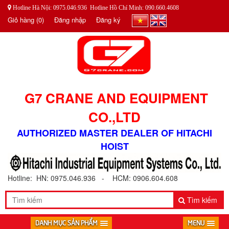
Hotline Hà Nội: 0975.046.936 Hotline Hồ Chí Minh: 090.660.4608
Giỏ hàng
(0)
Đăng nhập
Đăng ký
G7 CRANE AND EQUIPMENT
CO.,LTD
AUTHORIZED MASTER DEALER OF HITACHI
HOIST
Hotline: HN: 0975.046.936 - HCM: 0906.604.608
Tìm kiếm
DANH MỤC SẢN PHẨM
MENU