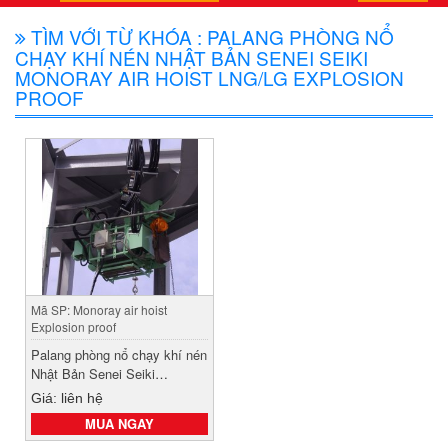
TÌM VỚI TỪ KHÓA : PALANG PHÒNG NỔ
CHẠY KHÍ NÉN NHẬT BẢN SENEI SEIKI
MONORAY AIR HOIST LNG/LG EXPLOSION
PROOF
Mã SP: Monoray air hoist
Explosion proof
Palang phòng nổ chạy khí nén
Nhật Bản Senei Seiki
Monoray air hoist LNG/LG
Giá: liên hệ
Explosion proof
MUA NGAY