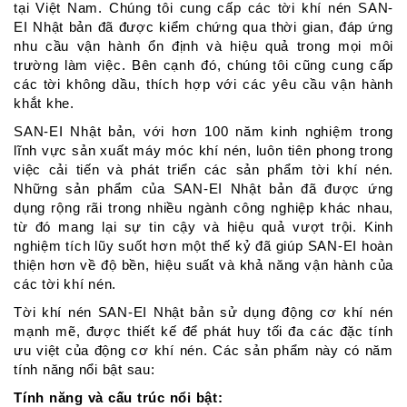
tại Việt Nam. Chúng tôi cung cấp các tời khí nén SAN-
EI
Nhật bản
đã được kiểm chứng qua thời gian, đáp ứng
nhu cầu vận hành ổn định và hiệu quả trong mọi môi
trường làm việc. Bên cạnh đó, chúng tôi cũng cung cấp
các tời không dầu, thích hợp với các yêu cầu vận hành
khắt khe.
SAN-EI
Nhật bản
, với hơn 100 năm kinh nghiệm trong
lĩnh vực sản xuất máy móc khí nén, luôn tiên phong trong
việc cải tiến và phát triển các sản phẩm tời khí nén.
Những sản phẩm của SAN-EI
Nhật bản
đã được ứng
dụng rộng rãi trong nhiều ngành công nghiệp khác nhau,
từ đó mang lại sự tin cậy và hiệu quả vượt trội. Kinh
nghiệm tích lũy suốt hơn một thế kỷ đã giúp SAN-EI hoàn
thiện hơn về độ bền, hiệu suất và khả năng vận hành của
các tời khí nén.
Tời khí nén SAN-EI
Nhật bản
sử dụng động cơ khí nén
mạnh mẽ, được thiết kế để phát huy tối đa các đặc tính
ưu việt của động cơ khí nén. Các sản phẩm này có năm
tính năng nổi bật sau:
Tính năng và cấu trúc nổi bật: