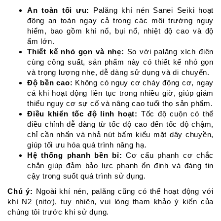
An toàn tối ưu:
Palăng khí nén Sanei Seiki hoạt
động an toàn ngay cả trong các môi trường nguy
hiểm, bao gồm khí nổ, bụi nổ, nhiệt độ cao và độ
ẩm lớn.
Thiết kế nhỏ gọn và nhẹ:
So với palăng xích điện
cùng công suất, sản phẩm này có thiết kế nhỏ gọn
và trọng lượng nhẹ, dễ dàng sử dụng và di chuyển.
Độ bền cao:
Không có nguy cơ cháy động cơ, ngay
cả khi hoạt động liên tục trong nhiều giờ, giúp giảm
thiểu nguy cơ sự cố và nâng cao tuổi thọ sản phẩm.
Điều khiển tốc độ linh hoạt:
Tốc độ cuộn có thể
điều chỉnh dễ dàng từ tốc độ cao đến tốc độ chậm,
chỉ cần nhấn và nhả nút bấm kiểu mặt dây chuyền,
giúp tối ưu hóa quá trình nâng hạ.
Hệ thống phanh bền bỉ:
Cơ cấu phanh cơ chắc
chắn giúp đảm bảo lực phanh ổn định và đáng tin
cậy trong suốt quá trình sử dụng.
Chú ý:
Ngoài khí nén, palăng cũng có thể hoạt động với
khí N2 (nitơ), tuy nhiên, vui lòng tham khảo ý kiến của
chúng tôi trước khi sử dụng.