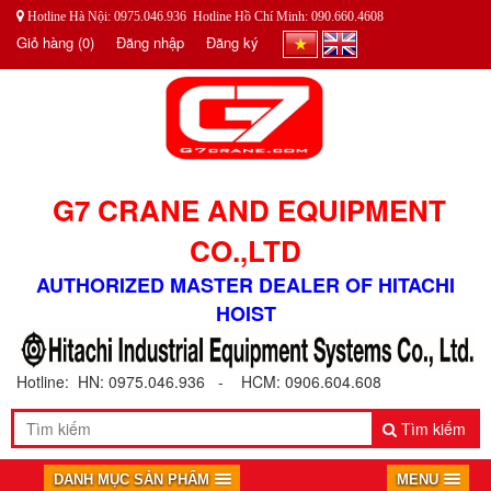
Hotline Hà Nội: 0975.046.936 Hotline Hồ Chí Minh: 090.660.4608
Giỏ hàng
(0)
Đăng nhập
Đăng ký
G7 CRANE AND EQUIPMENT
CO.,LTD
AUTHORIZED MASTER DEALER OF HITACHI
HOIST
Hotline: HN: 0975.046.936 - HCM: 0906.604.608
Tìm kiếm
DANH MỤC SẢN PHẨM
MENU