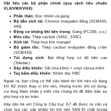
Vật liệu các bộ phận chính (quy cách tiêu chuẩn
VLX/VMX/VHX):
Phần thân:
Đúc nhôm và gang
Bộ dẫn xích tải:
Chrome molypden đồng (SCM435,
440)
Động cơ không khí bên trong:
Gang (FC250, v.v.)
Móc cẩu:
Thép cacbon (S45C, S35C)
Xích tải:
Thép hợp kim mangan
Bộ giảm tốc:
Thép cacbon molypden đồng crôm
(SCM435)
Túi đựng xích:
Bạt tổng hợp có độ bền cao
(Toledac)
Dây điều khiển:
Sắt (mạ kẽm) + vinyl clorua mềm
Tay bấm điều khiển:
Nhôm đúc PBC
Ngoài ra, bạn cũng có thể vận hành tời khí nén sử dụng
khí N2 (nitơ) thay vì khí nén, nhưng trước khi sử dụng,
vui lòng tham khảo ý kiến của chúng tôi để đảm bảo sự
phù hợp và an toàn.
Hãy liên hệ với Công ty Cầu trục G7 để được tư vấn và
chọn lựa các sản phẩm tời khí nén SAN-EI chất lượng