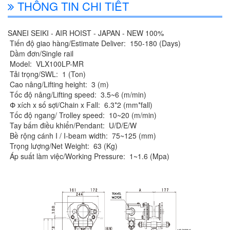
THÔNG TIN CHI TIẾT
SANEI SEIKI - AIR HOIST - JAPAN - NEW 100%
Tiến độ giao hàng/Estimate Deliver:
150-180
(Days)
Dầm đơn/Single rail
Model:
VLX100LP-MR
Tải trọng/SWL:
1
(Ton)
Cao nâng/Lifting height:
3
(m)
Tốc độ nâng/Lifting speed:
3.5~6
(m/min)
Փ xích x số sợi/Chain x Fall:
6.3*2
(mm*fall)
Tốc độ ngang/ Trolley speed:
10~20
(m/min)
Tay bấm điều khiển/Pendant:
U/D/E/W
Bề rộng cánh I / I-beam width:
75~125
(mm)
Trọng lượng/Net Weight:
63
(Kg)
Áp suất làm việc/Working Pressure:
1~1.6
(Mpa)