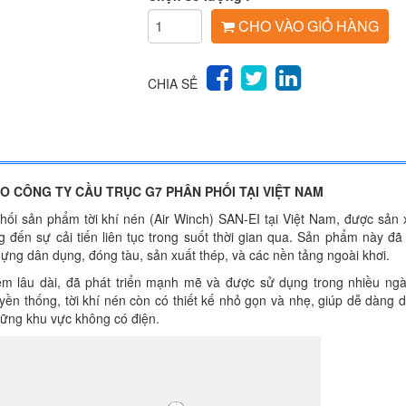
CHO VÀO GIỎ HÀNG
CHIA SẺ
 DO CÔNG TY CẦU TRỤC G7 PHÂN PHỐI TẠI VIỆT NAM
phối sản phẩm tời khí nén (Air Winch) SAN-EI tại Việt Nam, được sản
g đến sự cải tiến liên tục trong suốt thời gian qua. Sản phẩm này đ
ựng dân dụng, đóng tàu, sản xuất thép, và các nền tảng ngoài khơi.
iệm lâu dài, đã phát triển mạnh mẽ và được sử dụng trong nhiều ng
ền thống, tời khí nén còn có thiết kế nhỏ gọn và nhẹ, giúp dễ dàng 
hững khu vực không có điện.