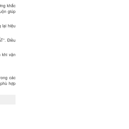
ờng khắc
cuộn giúp
 lại hiệu
T”. Điều
 khi vận
rong các
 phù hợp