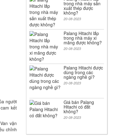
trong nhà máy sản
xuất thép được
không?
20-08-2023
Palang Hitachi lắp
trong nhà máy xi
măng được không?
20-08-2023
Palang Hitachi được
dùng trong các
ngàng nghề gì?
20-08-2023
ủa người
Giá bán Palang
Hitachi có đắt
 cam kết
không?
20-08-2023
 Van vận
iều chỉnh