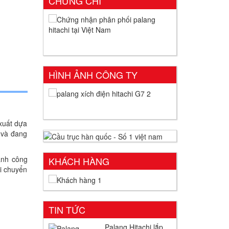
CHỨNG CHỈ
HÌNH ẢNH CÔNG TY
 xuất dựa
ã và đang
ành công
KHÁCH HÀNG
di chuyển
TIN TỨC
Palang Hitachi lắp