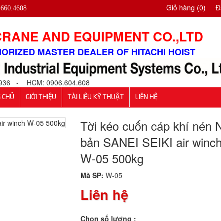
Giỏ hàng
(0)
Đ
.660.4608
CRANE AND EQUIPMENT CO.,LTD
ORIZED MASTER DEALER OF HITACHI HOIST
6.936 - HCM: 0906.604.608
 CHỦ
GIỚI THIỆU
TÀI LIỆU KỸ THUẬT
LIÊN HỆ
Tời kéo cuốn cáp khí nén 
bản SANEI SEIKI air winc
W-05 500kg
Mã SP:
W-05
Liên hệ
Chọn số lượng :