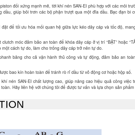
piston đối xứng mạnh mẽ, tời khí nén SAN-EI phù hợp với các môi trư
g dầu, giúp bôi trơn các bộ phận trượt qua một đĩa dầu. Bạc đạn bi 
 đặt để tối ưu hóa mối quan hệ giữa lực kéo dây cáp và tốc độ, mang
 clutch móc đảm bảo an toàn để khóa dây cáp ở vị trí “BẬT” hoặc “TẮ
 một cách tự do, làm cho trống dây cáp trở nên tự do.
phanh băng cho cả vận hành thủ công và tự động, đảm bảo an toàn
ược bao kín hoàn toàn để tránh rò rỉ dầu từ vỏ động cơ hoặc hộp số.
khí nén SAN-EI chất lượng cao, giúp nâng cao hiệu quả công việc t
toàn. Hãy liên hệ với chúng tôi để được tư vấn và lựa chọn sản phẩm
TION