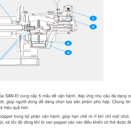
của SAN-EI cung cấp 5 mẫu dễ vận hành, đáp ứng nhu cầu đa dạng c
 tời, giúp người dùng dễ dàng chọn lựa sản phẩm phù hợp. Chúng tôi
và hiệu quả hơn.
oppet trong bộ phận vận hành, giúp hạn chế rò rỉ khí chỉ một chút.
ùi, và tốc độ dòng khí từ van poppet vào van điều khiển có thể được đ