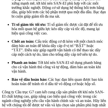
xứng mạnh mẽ, tời khí nén SAN-EI phù hợp với các môi
trường khắc nghiệt. Động cơ sử dụng hệ thống bôi trơn bằng
dầu, giúp bôi trơn các bộ phận trượt qua một đĩa dầu. Bạc đạn
bi cuộn giúp giảm tối đa ma sát.
Tỉ số giảm tốc tối ưu:
Tỉ số giảm tốc được cài đặt để tối ưu
hóa mối quan hệ giữa lực kéo dây cáp và tốc độ, mang lại
hiệu quả công việc cao.
Chốt an toàn:
Cấu trúc động cơ đi kèm với một clutch móc
đảm bảo an toàn để khóa dây cáp ở vị trí “BẬT” hoặc
“TẮT”. Điều này giúp người vận hành có thể thao tác dây
cáp một cách tự do, làm cho trống dây cáp trở nên tự do.
Phanh an toàn:
Tời khí nén SAN-EI sử dụng phanh băng
cho cả vận hành thủ công và tự động, đảm bảo an toàn khi
vận hành.
Bảo vệ dầu hoàn hảo:
Các bạc đạn liên quan được bao kín
hoàn toàn để tránh rò rỉ dầu từ vỏ động cơ hoặc hộp số.
Công ty Cầu trục G7 cam kết cung cấp sản phẩm tời khí nén SAN-
EI chất lượng cao, giúp nâng cao hiệu quả công việc trong các
ngành công nghiệp yêu cầu vận hành chính xác và an toàn. Hãy liên
hệ với chúng tôi để được tư vấn và lựa chọn sản phẩm phù hợp nhất