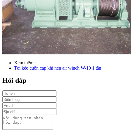
Xem thêm :
Tời kéo cuốn cáp khí nén air winch W-10 1 tấn
Hỏi đáp