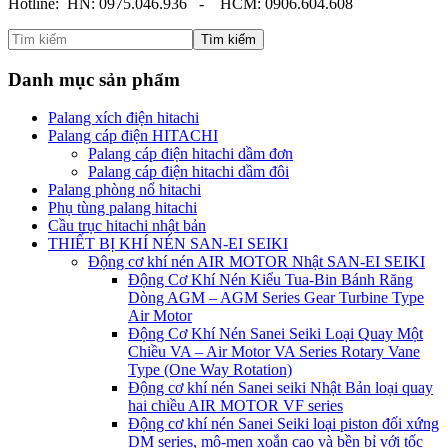
Hotline: HN: 0975.046.936 - HCM: 0906.604.608
Tìm kiếm
Danh mục sản phẩm
Palang xích điện hitachi
Palang cáp điện HITACHI
Palang cáp điện hitachi dầm đơn
Palang cáp điện hitachi dầm đôi
Palang phòng nổ hitachi
Phụ tùng palang hitachi
Cầu trục hitachi nhật bản
THIẾT BỊ KHÍ NÉN SAN-EI SEIKI
Động cơ khí nén AIR MOTOR Nhật SAN-EI SEIKI
Động Cơ Khí Nén Kiểu Tua-Bin Bánh Răng
Dòng AGM – AGM Series Gear Turbine Type
Air Motor
Động Cơ Khí Nén Sanei Seiki Loại Quay Một
Chiều VA – Air Motor VA Series Rotary Vane
Type (One Way Rotation)
Động cơ khí nén Sanei seiki Nhật Bản loại quay
hai chiều AIR MOTOR VF series
Động cơ khí nén Sanei Seiki loại piston đối xứng
DM series, mô-men xoắn cao và bền bỉ với tốc