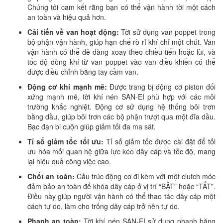
Chúng tôi cam kết rằng bạn có thể vận hành tời một cách
an toàn và hiệu quả hơn.
Cải tiến về van hoạt động:
Tời sử dụng van poppet trong
bộ phận vận hành, giúp hạn chế rò rỉ khí chỉ một chút. Van
vận hành có thể dễ dàng xoay theo chiều tiến hoặc lùi, và
tốc độ dòng khí từ van poppet vào van điều khiển có thể
được điều chỉnh bằng tay cầm van.
Động cơ khí mạnh mẽ:
Được trang bị động cơ piston đối
xứng mạnh mẽ, tời khí nén SAN-EI phù hợp với các môi
trường khắc nghiệt. Động cơ sử dụng hệ thống bôi trơn
bằng dầu, giúp bôi trơn các bộ phận trượt qua một đĩa dầu.
Bạc đạn bi cuộn giúp giảm tối đa ma sát.
Tỉ số giảm tốc tối ưu:
Tỉ số giảm tốc được cài đặt để tối
ưu hóa mối quan hệ giữa lực kéo dây cáp và tốc độ, mang
lại hiệu quả công việc cao.
Chốt an toàn:
Cấu trúc động cơ đi kèm với một clutch móc
đảm bảo an toàn để khóa dây cáp ở vị trí “BẬT” hoặc “TẮT”.
Điều này giúp người vận hành có thể thao tác dây cáp một
cách tự do, làm cho trống dây cáp trở nên tự do.
Phanh an toàn:
Tời khí nén SAN-EI sử dụng phanh băng