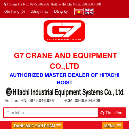
Hotline Hà Nội: 0975.046.936 Hotline Hồ Chí Minh: 090.660.4608
Giỏ hàng
(0)
Đăng nhập
Đăng ký
G7 CRANE AND EQUIPMENT
CO.,LTD
AUTHORIZED MASTER DEALER OF HITACHI
HOIST
Hotline: HN: 0975.046.936 - HCM: 0906.604.608
Tìm kiếm
DANH MỤC SẢN PHẨM
MENU