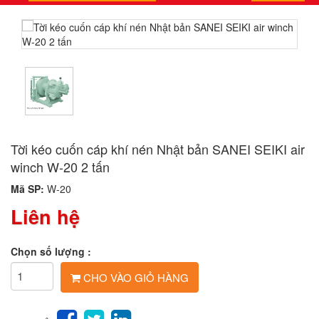
Tời kéo cuốn cáp khí nén Nhật bản SANEI SEIKI air
winch W-20 2 tấn
Mã SP:
W-20
Liên hệ
Chọn số lượng :
CHO VÀO GIỎ HÀNG