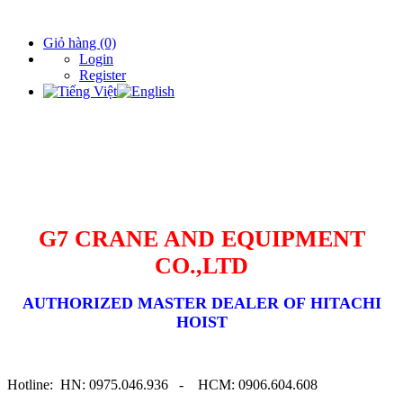
Hotline Hà Nội: 0975.046.936 Hotline Hồ Chí Minh: 090.660.4608
Giỏ hàng
(0)
Login
Register
G7 CRANE AND EQUIPMENT
CO.,LTD
AUTHORIZED MASTER DEALER OF
HITACHI
HOIST
Hotline: HN: 0975.046.936 - HCM: 0906.604.608