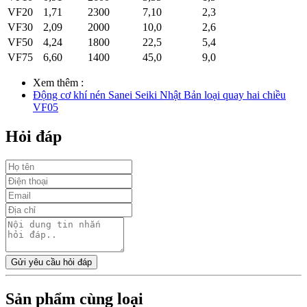
VF20
1,71
2300
7,10
2,3
VF30
2,09
2000
10,0
2,6
VF50
4,24
1800
22,5
5,4
VF75
6,60
1400
45,0
9,0
Xem thêm :
Động cơ khí nén Sanei Seiki Nhật Bản loại quay hai chiều
VF05
Hỏi đáp
Gửi yêu cầu hỏi đáp
Sản phẩm cùng loại