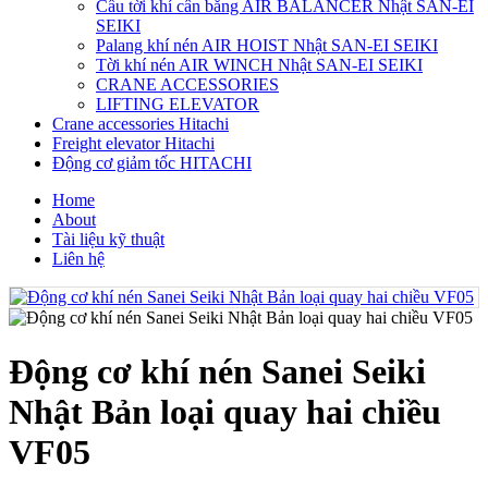
Cẩu tời khí cân bằng AIR BALANCER Nhật SAN-EI
SEIKI
Palang khí nén AIR HOIST Nhật SAN-EI SEIKI
Tời khí nén AIR WINCH Nhật SAN-EI SEIKI
CRANE ACCESSORIES
LIFTING ELEVATOR
Crane accessories Hitachi
Freight elevator Hitachi
Động cơ giảm tốc HITACHI
Home
About
Tài liệu kỹ thuật
Liên hệ
Động cơ khí nén Sanei Seiki
Nhật Bản loại quay hai chiều
VF05