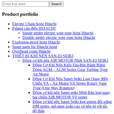
Search
Product portfolio
Electric Chain hoist Hitachi
Palang cáp điện HITACHI
Single girder electric wire rope hoist Hitachi
Double girder electric wire rope hoist Hitachi
Explosion-proof hoist Hitachi
Spare parts for Hitachi hoist
Overhead crane Hitachi
THIẾT BỊ KHÍ NÉN SAN-EI SEIKI
Động cơ khí nén AIR MOTOR Nhật SAN-EI SEIKI
Động Cơ Khí Nén Kiểu Tua-Bin Bánh Răng
Dòng AGM – AGM Series Gear Turbine Type
Air Motor
Động Cơ Khí Nén Sanei Seiki Loại Quay Một
Chiều VA – Air Motor VA Series Rotary Vane
Type (One Way Rotation)
Động cơ khí nén Sanei seiki Nhật Bản loại quay
hai chiều AIR MOTOR VF series
Động cơ khí nén Sanei Seiki loại piston đối xứng
DM series, mô-men xoắn cao và bền bỉ với tốc
độ thấp