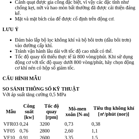
Cánh quạt được gia công đặc biệt, vì vậy các đặc tính như
chống kẹt, nứt và hao mòn bất thường đã được cải thiện đáng
kể.
Mặt và mặt bích của đế được cố định trên động cơ.
LƯU Ý
Đảm bảo lắp bộ lọc không khí và bộ bôi trơn (dầu bôi trơn)
vào đường cấp khí.
Tránh vận hành lâu dài với tốc độ cao nhất có thể.
Tốc độ quay tối thiểu thực tế là 800 vòng/phút. Khi sử dụng
động cơ với tốc độ quay dưới 800 vòng/phút, hãy chọn động
cơ khí nén có hộp số giảm tốc.
CẤU HÌNH MẪU
SO SÁNH THÔNG SỐ KỸ THUẬT
Với áp suất tăng cường 0,5 MPa
Công
Tốc độ
Tiêu thụ không khí
Mô-men
Mẫu
suất
quay
[㎥/phút (nor)]
xoắn [N-m]
[kw]
[rpm]
VFR03
0,24
3200
0,73
0,38
VF05
0,76
2800
2,60
1,1
VF10
0,91
2600
3,35
1,5