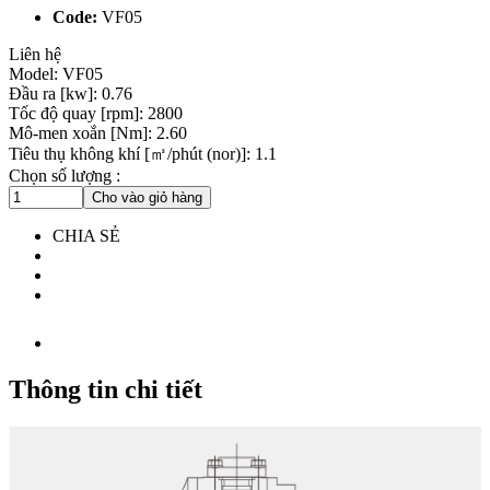
Code:
VF05
Liên hệ
Model: VF05
Đầu ra [kw]: 0.76
Tốc độ quay [rpm]: 2800
Mô-men xoắn [Nm]: 2.60
Tiêu thụ không khí [㎥/phút (nor)]: 1.1
Chọn số lượng :
Cho vào giỏ hàng
CHIA SẺ
Thông tin chi tiết